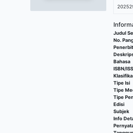
20252
Informa
Judul Se
No. Pang
Penerbi
Deskrips
Bahasa
ISBN/IS
Klasifika
Tipe Isi
Tipe Me
Tipe P
Edisi
Subjek
Info Deta
Pernyat
Tanggu