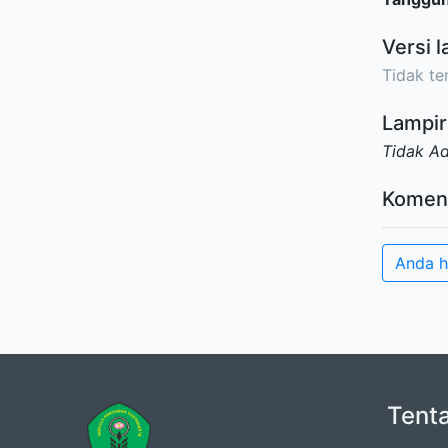
Versi l
Tidak ter
Lampir
Tidak A
Komen
Anda h
Tent