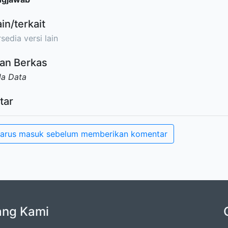
ain/terkait
sedia versi lain
an Berkas
da Data
tar
arus masuk sebelum memberikan komentar
ang Kami