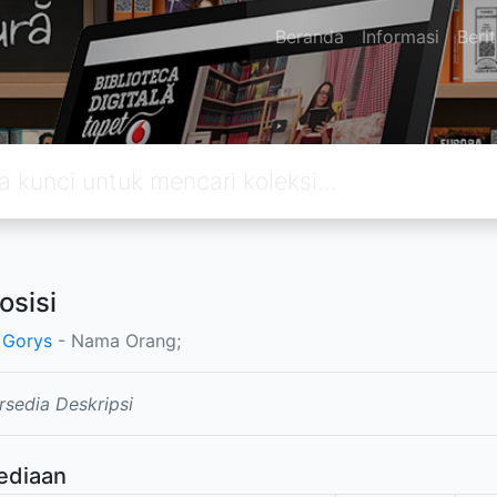
Beranda
Informasi
Beri
sisi
, Gorys
- Nama Orang;
rsedia Deskripsi
ediaan