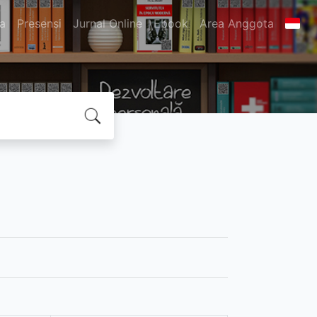
ta
Presensi
Jurnal Online
Ebook
Area Anggota