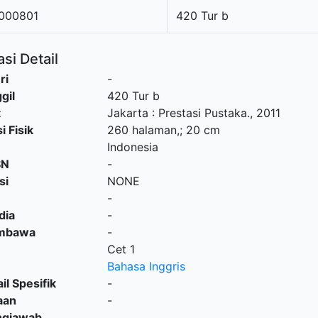
000801
420 Tur b
si Detail
ri
-
gil
420 Tur b
t
Jakarta
:
Prestasi Pustaka
.,
2011
i Fisik
260 halaman,; 20 cm
Indonesia
SN
-
si
NONE
-
dia
-
embawa
-
Cet 1
Bahasa Inggris
il Spesifik
-
aan
-
ngjawab