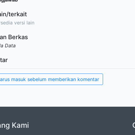
ain/terkait
sedia versi lain
an Berkas
da Data
tar
arus masuk sebelum memberikan komentar
ang Kami