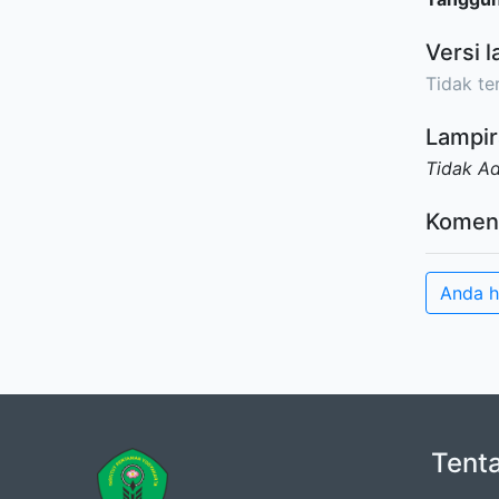
Versi l
Tidak ter
Lampir
Tidak A
Komen
Anda h
Tent