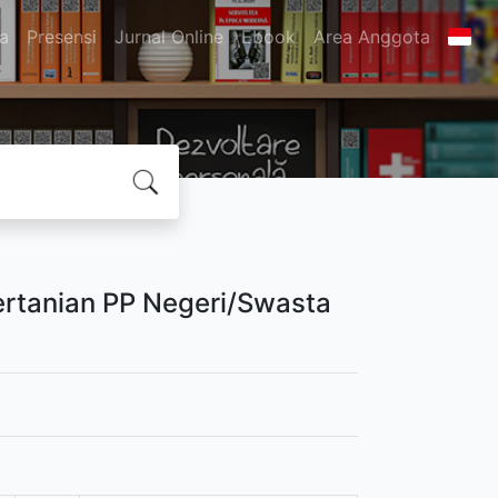
ta
Presensi
Jurnal Online
Ebook
Area Anggota
Pertanian PP Negeri/Swasta