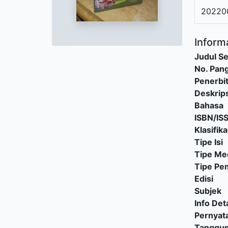
20220
Informa
Judul Se
No. Pang
Penerbi
Deskrips
Bahasa
ISBN/IS
Klasifika
Tipe Isi
Tipe Me
Tipe P
Edisi
Subjek
Info Deta
Pernyat
Tanggu