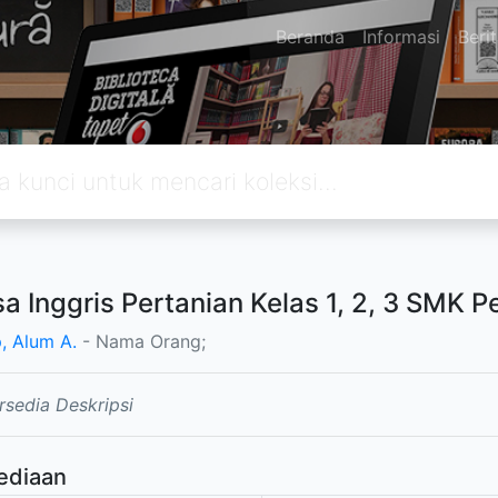
Beranda
Informasi
Beri
a Inggris Pertanian Kelas 1, 2, 3 SMK 
p, Alum A.
- Nama Orang;
rsedia Deskripsi
ediaan